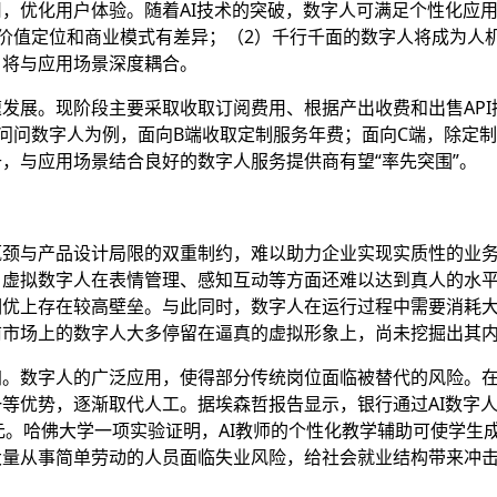
用，优化用户体验。
随着AI技术的突破，数字人可满足个性化应用
价值定位和商业模式有差异；（2）千行千面的数字人将成为人机交
，将与应用场景深度耦合。
速发展。
现阶段主要采取收取订阅费用、根据产出收费和出售AP
门问问数字人为例，面向B端收取定制服务年费；面向C端，除定
，与应用场景结合良好的数字人服务提供商有望“率先突围”。
瓶颈与产品设计局限的双重制约，难以助力企业实现实质性的业
，虚拟数字人在表情管理、感知互动等方面还难以达到真人的水
调优上存在较高壁垒。与此同时，数字人在运行过程中需要消耗
前市场上的数字人大多停留在逼真的虚拟形象上，尚未挖掘出其
加。
数字人的广泛应用，使得部分传统岗位面临被替代的风险。
优势，逐渐取代人工。据埃森哲报告显示，银行通过AI数字人可将
美元。哈佛大学一项实验证明，AI教师的个性化教学辅助可使学生
大量从事简单劳动的人员面临失业风险，给社会就业结构带来冲